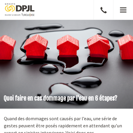
Parler
Men
à
un
courtier
Quoi faire en cas dommage par l'eau en 6 étapes?
Quand des dommages sont causés par l’eau, une série de
gestes peuvent être posés rapidement en attendant qu'un
expert en sinistre intervienne. Voici donc nos