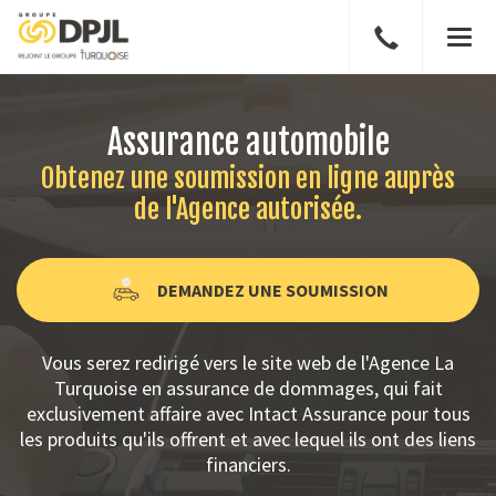
Parler
Men
à
un
courtier
Assurance automobile
Obtenez une soumission en ligne auprès
de l'Agence autorisée.
DEMANDEZ UNE SOUMISSION
Vous serez redirigé vers le site web de l'Agence La
Turquoise en assurance de dommages, qui fait
exclusivement affaire avec Intact Assurance pour tous
les produits qu'ils offrent et avec lequel ils ont des liens
financiers.