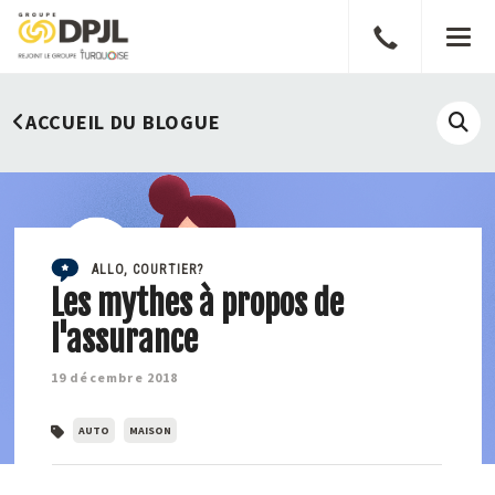
Parler
Men
à
un
ACCUEIL DU BLOGUE
courtier
Affi
le
cha
de
rech
ALLO, COURTIER?
Les mythes à propos de
l'assurance
19 décembre 2018
AUTO
MAISON